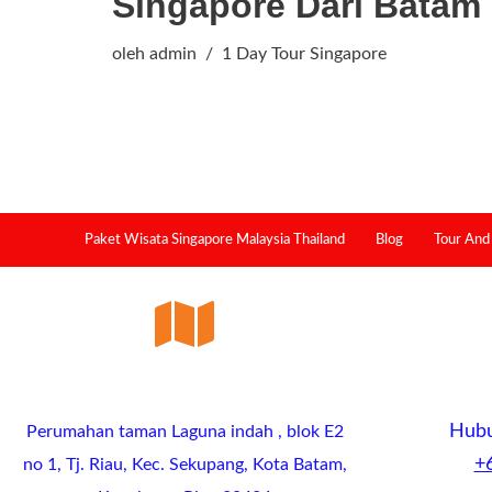
Singapore Dari Batam
oleh
admin
1 Day Tour Singapore
Paket Wisata Singapore Malaysia Thailand
Blog
Tour And 
Hubu
Perumahan taman Laguna indah , blok E2
+
no 1, Tj. Riau, Kec. Sekupang, Kota Batam,