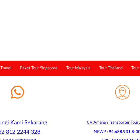
Travel
Paket Tour Singapore
Tour Malaysia
Tour Thailand
Tour
ngi Kami Sekarang
CV Amanah Transporter Tour 
62 812 2244 328
NPWP :
94.688.931.8-0