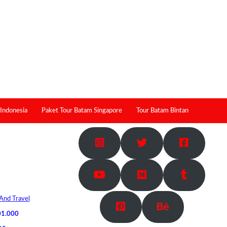
 Indonesia
Paket Tour Batam Singapore
Tour Batam Bintan
And Travel
01.000